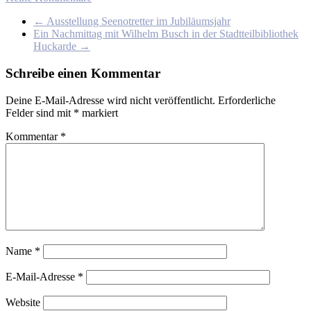
←
Ausstellung Seenotretter im Jubiläumsjahr
Ein Nachmittag mit Wilhelm Busch in der Stadtteilbibliothek
Huckarde
→
Schreibe einen Kommentar
Deine E-Mail-Adresse wird nicht veröffentlicht.
Erforderliche
Felder sind mit
*
markiert
Kommentar
*
Name
*
E-Mail-Adresse
*
Website