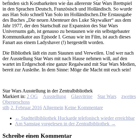
befinden sich Kostbarkeiten wie das allererste Star Wars Brettspiel
in den Sprachen Deutsch, Französisch und Holländisch. So wurde
aus Han Solo schnell Yan Solo im Holländischen.Die Erstausgabe
des Buches „Die neuen Abenteuer des Luke Skywalker“ aus dem
Jahr 1977, der den Startschuß zur Expansion des Star Wars
Universums gab, ist genauso zu bestaunen wie ein selbstgebauter
Kommunikator aus Episode I. Genau wie im Film, ist auch dieses
Fanart aus einem Ladyshaver (!) hergestellt worden.
Die Bibliothek lädt ein zum Staunen und Verweilen. Und wer nach
der Ausstellung Star Wars mit nach Hause nehmen will, auf den
wartet im Erdgeschoß eine ganze Regalwand mit Star Wars Medien,
bereit zur Ausleihe. In dem Sinne: Möge die Macht mit euch sein!
Star Wars Ausstellung in der Zentralbibliothek
Markiert in:
2 OG
Ausstellung
Glasvitrine
Star Wars
zweites
Obergeschoss
stlb
2. Februar 2016
Allgemein
Keine Kommentare
←
Stadtteilbibliothek Huckarde telefonisch wieder erreichbar
Am Samstag vorgelesen in der Zentralbibliothek
→
Schreibe einen Kommentar