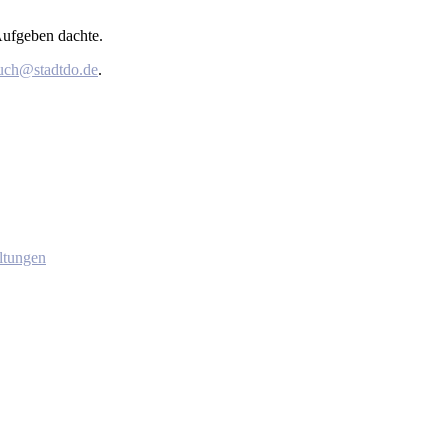
 Aufgeben dachte.
uch@stadtdo.de
.
ltungen