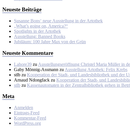
Neueste Beiträge
Susanne Bons‘ neue Ausstellung in der Artothek
„What’s going on, America?“
Spotlights in der Artothek
Ausstellung: Banned Books
Jubiläum: 100 Jahre Max von der Grün
Neueste Kommentare
Lahore39
zu
Ausstellungseröffnung Christel Maria Müller in der
Gaby Mönnig-Assmann
zu
Ausstellung Artothek: Felix Krebs
stlb
zu
Kooperation der Stadt- und Landesbibliothek und der U
Arnaud Ndongfack
zu
Kooperation der Stadt- und Landesbibli
stlb
zu
Kassenautomaten in der Zentralbibliothek gehen in Betr
Meta
Anmelden
Eintrags-Feed
Kommentar-Feed
WordPress.org