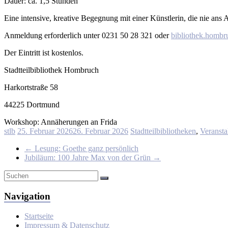
Dauer: ca. 1,5 Stunden
Eine intensive, kreative Begegnung mit einer Künstlerin, die nie ans
Anmeldung erforderlich unter 0231 50 28 321 oder
bibliothek.hombr
Der Eintritt ist kostenlos.
Stadtteilbibliothek Hombruch
Harkortstraße 58
44225 Dortmund
Workshop: Annäherungen an Frida
stlb
25. Februar 2026
26. Februar 2026
Stadtteilbibliotheken
,
Veransta
←
Lesung: Goethe ganz persönlich
Jubiläum: 100 Jahre Max von der Grün
→
Navigation
Startseite
Impressum & Datenschutz