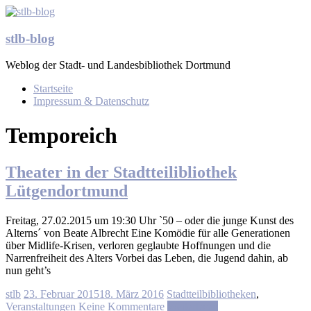
Zum
Inhalt
springen
stlb-blog
Weblog der Stadt- und Landesbibliothek Dortmund
Menü
Startseite
Impressum & Datenschutz
Temporeich
Theater in der Stadtteilibliothek
Lütgendortmund
Freitag, 27.02.2015 um 19:30 Uhr `50 – oder die junge Kunst des
Alterns´ von Beate Albrecht Eine Komödie für alle Generationen
über Midlife-Krisen, verloren geglaubte Hoffnungen und die
Narrenfreiheit des Alters Vorbei das Leben, die Jugend dahin, ab
nun geht’s
stlb
23. Februar 2015
18. März 2016
Stadtteilbibliotheken
,
Veranstaltungen
Keine Kommentare
Weiterlesen