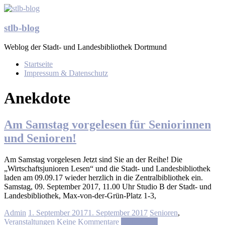
Zum
Inhalt
springen
stlb-blog
Weblog der Stadt- und Landesbibliothek Dortmund
Menü
Startseite
Impressum & Datenschutz
Anekdote
Am Samstag vorgelesen für Seniorinnen
und Senioren!
Am Samstag vorgelesen Jetzt sind Sie an der Reihe! Die
„Wirtschaftsjunioren Lesen“ und die Stadt- und Landesbibliothek
laden am 09.09.17 wieder herzlich in die Zentralbibliothek ein.
Samstag, 09. September 2017, 11.00 Uhr Studio B der Stadt- und
Landesbibliothek, Max-von-der-Grün-Platz 1-3,
Admin
1. September 2017
1. September 2017
Senioren
,
Veranstaltungen
Keine Kommentare
Weiterlesen