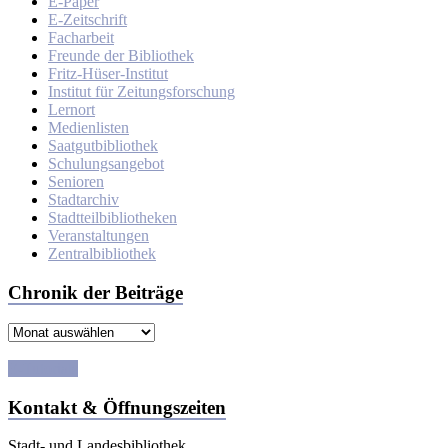
E-Paper
E-Zeitschrift
Facharbeit
Freunde der Bibliothek
Fritz-Hüser-Institut
Institut für Zeitungsforschung
Lernort
Medienlisten
Saatgutbibliothek
Schulungsangebot
Senioren
Stadtarchiv
Stadtteilbibliotheken
Veranstaltungen
Zentralbibliothek
Chronik der Beiträge
Chronik
der
Beiträge
E-Tutorials
Kontakt & Öffnungszeiten
Stadt- und Landesbibliothek