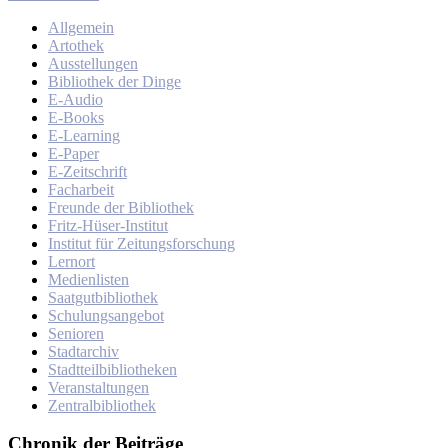
Allgemein
Artothek
Ausstellungen
Bibliothek der Dinge
E-Audio
E-Books
E-Learning
E-Paper
E-Zeitschrift
Facharbeit
Freunde der Bibliothek
Fritz-Hüser-Institut
Institut für Zeitungsforschung
Lernort
Medienlisten
Saatgutbibliothek
Schulungsangebot
Senioren
Stadtarchiv
Stadtteilbibliotheken
Veranstaltungen
Zentralbibliothek
Chronik der Beiträge