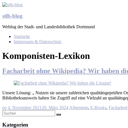
Zum
Inhalt
springen
stlb-blog
Weblog der Stadt- und Landesbibliothek Dortmund
Menü
Startseite
Impressum & Datenschutz
Komponisten-Lexikon
Facharbeit ohne Wikipedia? Wir haben di
Unsere Lösung: „ Nutzen sie unsere zahlreichen qualitätsgeprüften O
Bibliotheksausweis haben Sie Zugriff auf eine Vielzahl an qualitätsg
eo
4. November 2021
20. März 2024
Allgemein
,
E-Books
,
Facharbeit
Kategorien